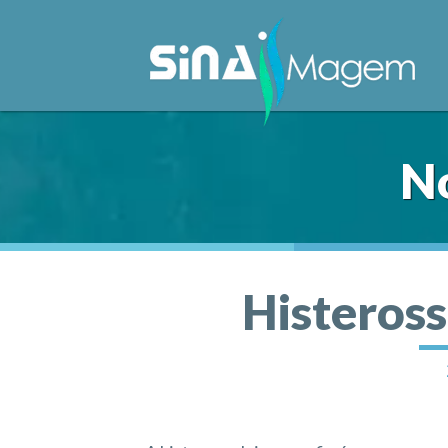
No
Histeross